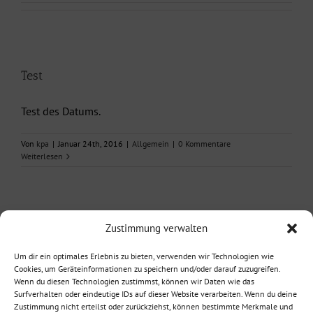
Test
Test des Datums.
Von
kpa
|
Januar 24th, 2016
|
Allgemein
|
0 Kommentare
Weiterlesen
Hallo Welt!
Zustimmung verwalten
Willkommen zur deutschen Version von WordPress. Dies
Um dir ein optimales Erlebnis zu bieten, verwenden wir Technologien wie
Cookies, um Geräteinformationen zu speichern und/oder darauf zuzugreifen.
ist der erste [...]
Wenn du diesen Technologien zustimmst, können wir Daten wie das
Surfverhalten oder eindeutige IDs auf dieser Website verarbeiten. Wenn du deine
Zustimmung nicht erteilst oder zurückziehst, können bestimmte Merkmale und
Von
kpa
|
Dezember 22nd, 2015
|
Allgemein
|
0 Kommentare